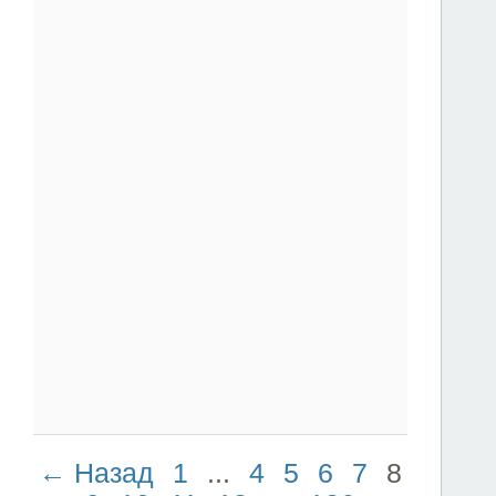
← Назад
1
...
4
5
6
7
8