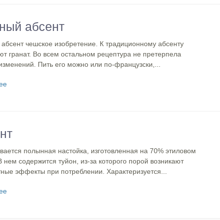
ный абсент
 абсент чешское изобретение. К традиционному абсенту
ют гранат. Во всем остальном рецептура не претерпела
изменений. Пить его можно или по-французски,...
ее
нт
ывается полынная настойка, изготовленная на 70% этиловом
В нем содержится туйон, из-за которого порой возникают
ные эффекты при потреблении. Характеризуется...
ее