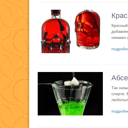
Крас
Красный
добавля
никаких 
подробн
Абсе
Так наз
спирте. 
любопыт
подробн