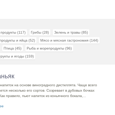
 продукты
(117)
Грибы
(28)
Зелень и травы
(85)
продукты и яйца
(52)
Мясо и мясная гастрономия
(144)
Птица
(45)
Рыба и морепродукты
(96)
рукты и ягоды
(159)
ньяк
напиток на основе виноградного дистиллята. Чаще всего
тся несколько его сортов. Созревает в дубовых бочках
Как правило, пьют напиток из коньячного бокала,...
ее