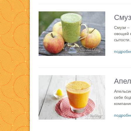
Смуз
Смузи – 
овощей в
сытости.
подробн
Апел
Апельсин
себе бод
компании
подробн