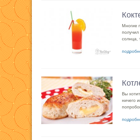
Кокт
Многие п
получил
солнца, 
подробн
Котл
Вы хотит
ничего 
попробов
подробн