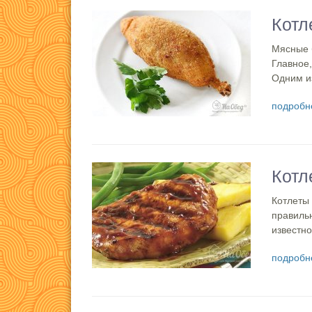
Котл
Мясные 
Главное,
Одним из
подробн
Котл
Котлеты 
правильн
известно
подробн