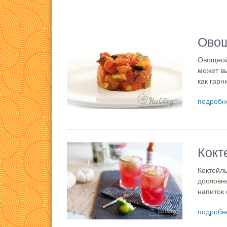
Овощ
Овощной
может в
как гарн
подробн
Кокт
Коктейл
дословны
напиток 
подробн