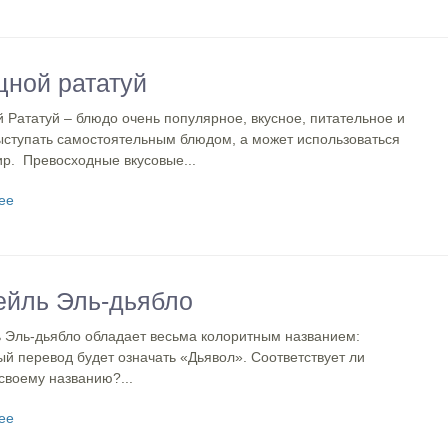
ной рататуй
 Рататуй – блюдо очень популярное, вкусное, питательное и
ыступать самостоятельным блюдом, а может использоваться
ир. Превосходные вкусовые...
ее
ейль Эль-дьябло
ь Эль-дьябло обладает весьма колоритным названием:
й перевод будет означать «Дьявол». Соответствует ли
своему названию?...
ее