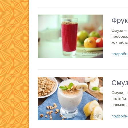
Фрук
Смузи – 
пробовал
коктейль
подробн
Смуз
Смузи, п
полюбит
насыщенн
подробн