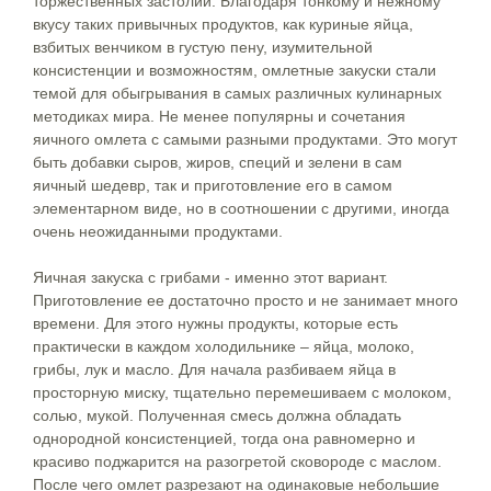
торжественных застолий. Благодаря тонкому и нежному
вкусу таких привычных продуктов, как куриные яйца,
взбитых венчиком в густую пену, изумительной
консистенции и возможностям, омлетные закуски стали
темой для обыгрывания в самых различных кулинарных
методиках мира. Не менее популярны и сочетания
яичного омлета с самыми разными продуктами. Это могут
быть добавки сыров, жиров, специй и зелени в сам
яичный шедевр, так и приготовление его в самом
элементарном виде, но в соотношении с другими, иногда
очень неожиданными продуктами.
Яичная закуска с грибами - именно этот вариант.
Приготовление ее достаточно просто и не занимает много
времени. Для этого нужны продукты, которые есть
практически в каждом холодильнике – яйца, молоко,
грибы, лук и масло. Для начала разбиваем яйца в
просторную миску, тщательно перемешиваем с молоком,
солью, мукой. Полученная смесь должна обладать
однородной консистенцией, тогда она равномерно и
красиво поджарится на разогретой сковороде с маслом.
После чего омлет разрезают на одинаковые небольшие