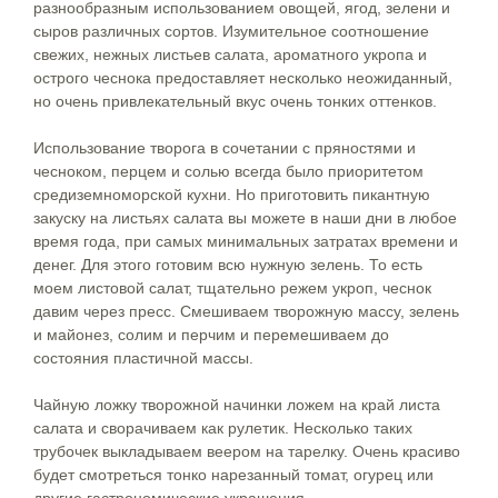
разнообразным использованием овощей, ягод, зелени и
сыров различных сортов. Изумительное соотношение
свежих, нежных листьев салата, ароматного укропа и
острого чеснока предоставляет несколько неожиданный,
но очень привлекательный вкус очень тонких оттенков.
Использование творога в сочетании с пряностями и
чесноком, перцем и солью всегда было приоритетом
средиземноморской кухни. Но приготовить пикантную
закуску на листьях салата вы можете в наши дни в любое
время года, при самых минимальных затратах времени и
денег. Для этого готовим всю нужную зелень. То есть
моем листовой салат, тщательно режем укроп, чеснок
давим через пресс. Смешиваем творожную массу, зелень
и майонез, солим и перчим и перемешиваем до
состояния пластичной массы.
Чайную ложку творожной начинки ложем на край листа
салата и сворачиваем как рулетик. Несколько таких
трубочек выкладываем веером на тарелку. Очень красиво
будет смотреться тонко нарезанный томат, огурец или
другие гастрономические украшения.