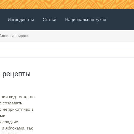
Ингредиенты
Статьи
Национальная кухня
Слоеные пироги
е рецепты
нии вид теста, но
о создавать
о неприхотливо в
ими
к сладкие
 и яблоками, так