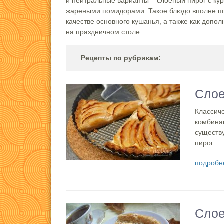
и нейтральные варианты – слоеный пирог с ку
жареными помидорами. Такое блюдо вполне п
качестве основного кушанья, а также как допол
на праздничном столе.
Рецепты по рубрикам:
Слое
Классиче
комбина
существу
пирог...
подробн
Слое