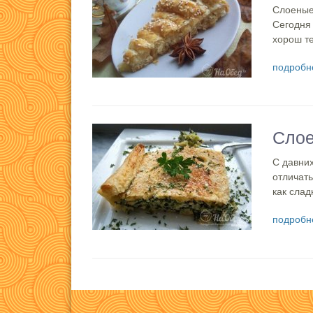
Слоеные 
Сегодня
хорош те
подробн
Слое
С давних
отличать
как слад
подробн