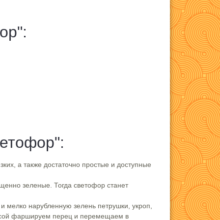
ор":
етофор":
зких, а также достаточно простые и доступные
ыщенно зеленые. Тогда светофор станет
 и мелко нарубленную зелень петрушки, укроп,
ассой фаршируем перец и перемещаем в