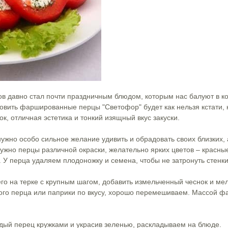
 давно стал почти праздничным блюдом, которым нас балуют в ко
овить фаршированные перцы "Светофор" будет как нельзя кстати, 
к, отличная эстетика и тонкий изящный вкус закуски.
нужно особо сильное желание удивить и обрадовать своих близких,
нужно перцы различной окраски, желательно ярких цветов – красн
 У перца удаляем плодоножку и семена, чтобы не затронуть стенки
его на терке с крупным шагом, добавить измельченный чеснок и ме
того перца или паприки по вкусу, хорошо перемешиваем. Массой 
дый перец кружками и украсив зеленью, раскладываем на блюде.