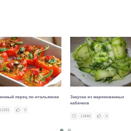
ченный перец по-итальянски
Закуска из маринованных
кабачков
11291
0
11840
0