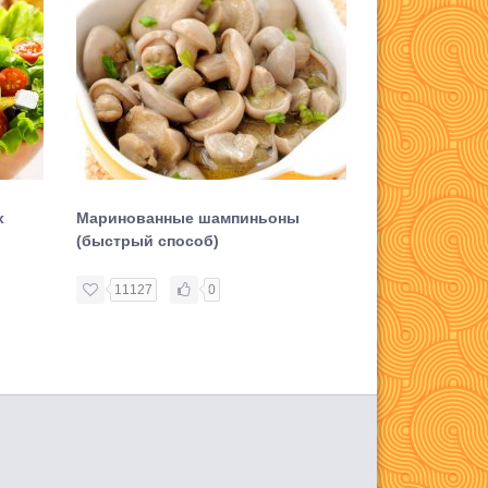
х
Маринованные шампиньоны
Закуска из м
(быстрый способ)
кабачков
11127
0
11838