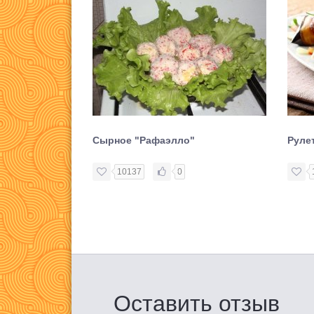
Сырное "Рафаэлло"
Руле
10137
0
Оставить отзыв