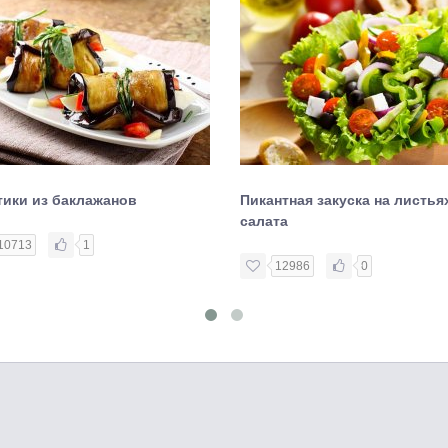
тики из баклажанов
Пикантная закуска на листья
салата
10713
1
12986
0