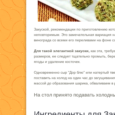
Закуской, рекомендации по приготовлению кото
неповторимым. Это замечательная вариация на
винограда со всеми его переливами на фоне с
Для такой элегантной закуски,
как эта, треб
размеров, ее следует тщательно промыть, бер
ягоды и удаление косточек.
Одновременно сыр "Дор блю" или натертый тв
поставить на холод на один час до загущиван
массой до образования шарика, обваливаем в 
На стол принято подавать холодн
Ингредиенты для За