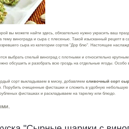
рой вы можете найти здесь, обязательно нужно украсить ваш праз
 тему винограда и сыра с плесенью. Такой изысканный рецепт в 
озревшего сыра из категории сортов "Дор блю". Настоящее наслажд
уется выбрать спелый виноград с плотными и относительно крупным
ежно обсушить и разобрать всю гроздь на отдельные ягоды. Особо
ердый сорт выкладываем в миску, добавляем
сливочный сорт сы
ия. Порубить очищенные фисташки и сложить в удобную небольшую
рубленых фисташках и раскладываем на тарелку или блюдо.
ыми.
куска "Сырные шарики с вино