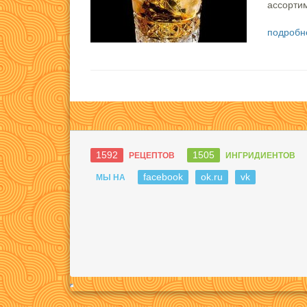
ассортим
подробн
1592
1505
РЕЦЕПТОВ
ИНГРИДИЕНТОВ
facebook
ok.ru
vk
МЫ НА