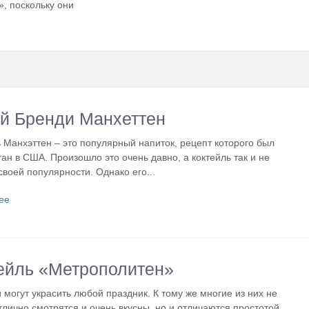
, поскольку они
й Бренди Манхеттен
 Манхэттен – это популярный напиток, рецепт которого был
ан в США. Произошло это очень давно, а коктейль так и не
своей популярности. Однако его...
ее
ейль «Метрополитен»
 могут украсить любой праздник. К тому же многие из них не
тлично смотрятся и очень вкусны, но и отличаются простотой