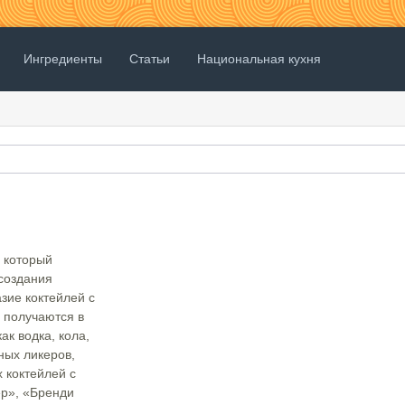
Ингредиенты
Статьи
Национальная кухня
, который
создания
зие коктейлей с
 получаются в
ак водка, кола,
ных ликеров,
 коктейлей с
р», «Бренди