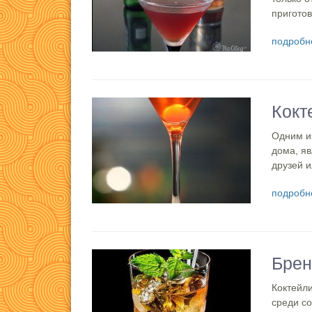
приготов
подробн
Кокт
Одним из
дома, яв
друзей и
подробн
Бре
Коктейли
среди со