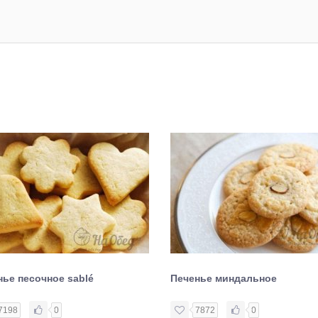
нье песочное sablé
Печенье миндальное
7198
0
7872
0