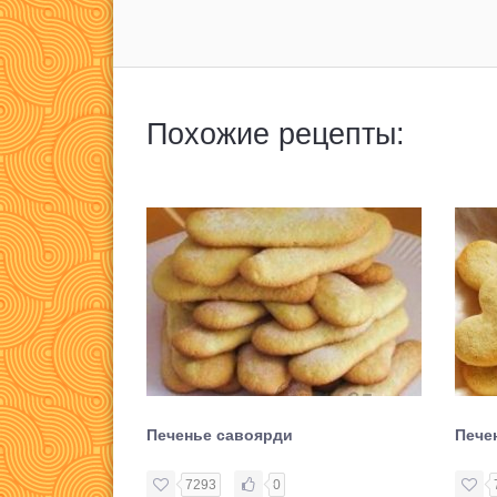
Похожие рецепты:
Печенье савоярди
Пече
7293
0