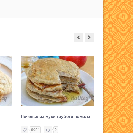
Печенье из муки грубого помола
Печенье Oreo
9094
0
6618