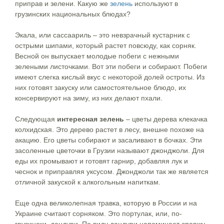
приправ и зелени. Какую же
зелень
используют в
грузинских национальных блюдах?
Экала, или сассаариль – это невзрачный кустарник с
острыми шипами, который растет повсюду, как сорняк.
Весной он выпускает молодые побеги с нежными
зелеными листочками. Вот эти побеги и собирают. Побеги
имеют слегка кислый вкус с некоторой долей остроты. Из
них готовят закуску или самостоятельное блюдо, их
консервируют на зиму, из них делают пхали.
Следующая
интересная зелень
– цветы дерева клекачка
колхидская. Это дерево растет в лесу, внешне похоже на
акацию. Его цветы собирают и засаливают в бочках. Эти
засоленные цветочки в Грузии называют джонджоли. Для
еды их промывают и готовят гарнир, добавляя лук и
чеснок и приправляя уксусом. Джонджоли так же является
отличной закуской к алкогольным напиткам.
Еще одна великолепная травка, которую в России и на
Украине считают сорняком. Это портулак, или, по-
грузински, дандури. По виду дандури напоминает спаржу,