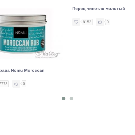
Перец чипотле молотый
8152
0
рава Nomu Moroccan
7773
0