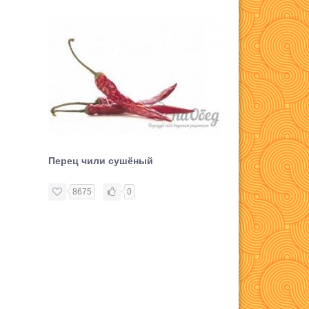
Перец чили сушёный
Перец чёрны
8675
0
8782