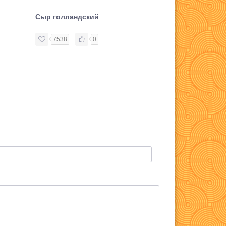
Сыр голландский
Сыр бурсен
7538
0
8970