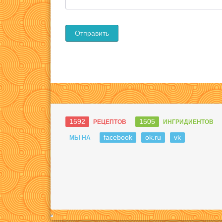
1592
1505
РЕЦЕПТОВ
ИНГРИДИЕНТОВ
facebook
ok.ru
vk
МЫ НА