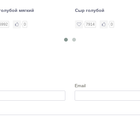
голубой мягкий
Сыр голубой
6992
0
7914
0
Email