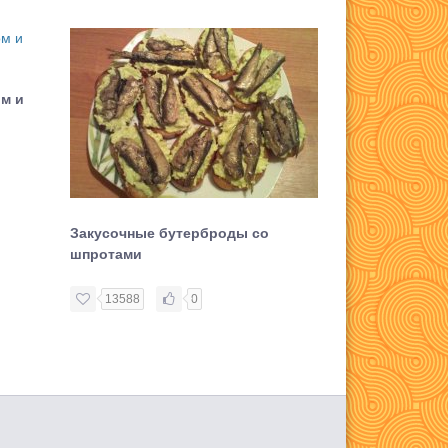
ом и
Закусочные бутерброды со
Бутерброд с 
шпротами
рыбой
13588
0
10950