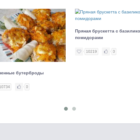
Пряная брускетта с базилик
помидорами
10219
0
ченные бутерброды
10734
0