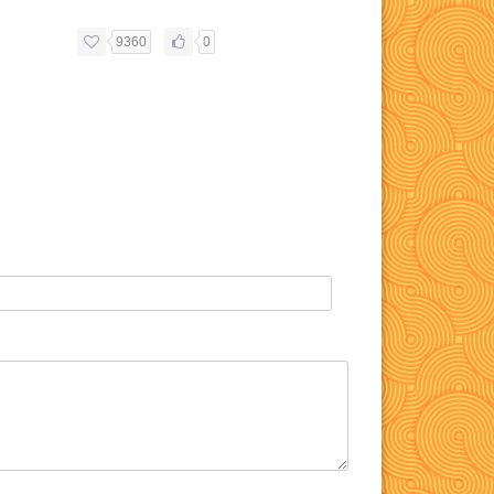
9360
0
6468