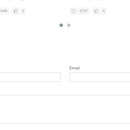
7499
0
6737
0
Email