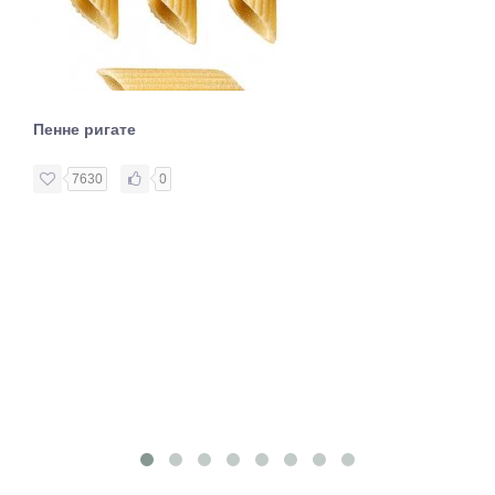
Пенне ригате
7630
0