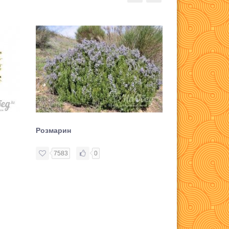
Розмарин
Орегано суш
7583
0
8139