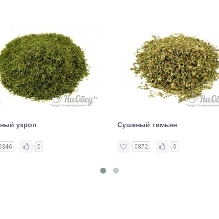
ный укроп
Сушеный тимьян
9346
0
6872
0