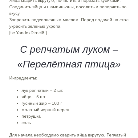
Яйца сварить вкрутую, почистить и порезать кубиками.
Соединить яйца и шампиньоны, посолить и поперчить по
вкусу.
Заправить подсолнечным маслом. Перед подачей на стол
украсить зеленью укропа.
[sc:YandexDirect8 ]
С репчатым луком –
«Перелётная птица»
Ингредиенты:
лук репчатый – 2 шт.
яйцо – 5 шт.
гусиный жир – 100 г
молотый черный перец
петрушка
соль
Для начала необходимо сварить яйца вкрутую. Репчатый