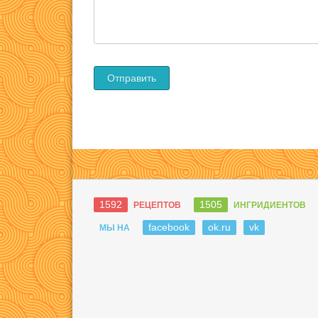
1592
1505
РЕЦЕПТОВ
ИНГРИДИЕНТОВ
facebook
ok.ru
vk
МЫ НА