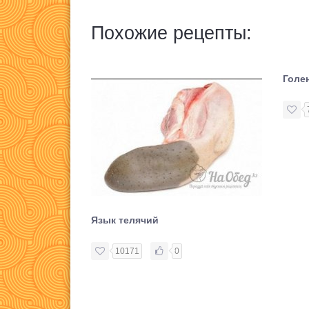
Похожие рецепты:
Голе
Язык телячий
10171
0