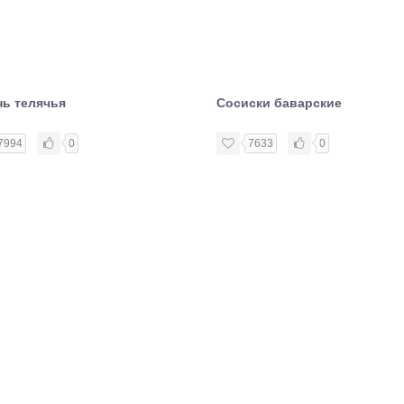
нь телячья
Сосиски баварские
7994
0
7633
0