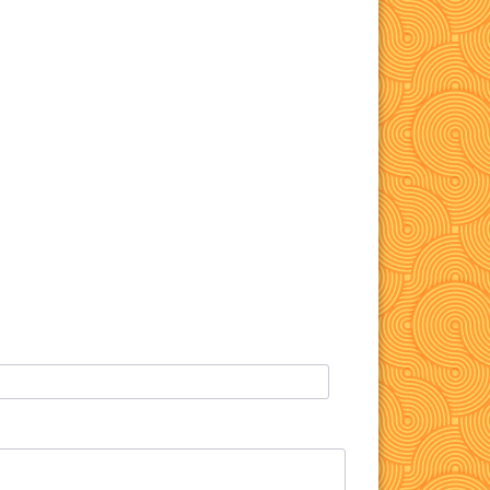
Язык говяжий
8805