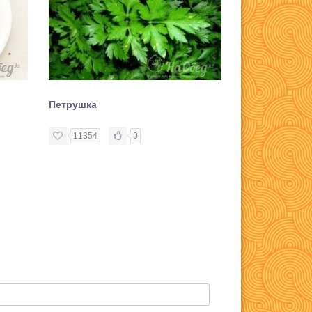
Петрушка
Майоран суш
11354
0
8437