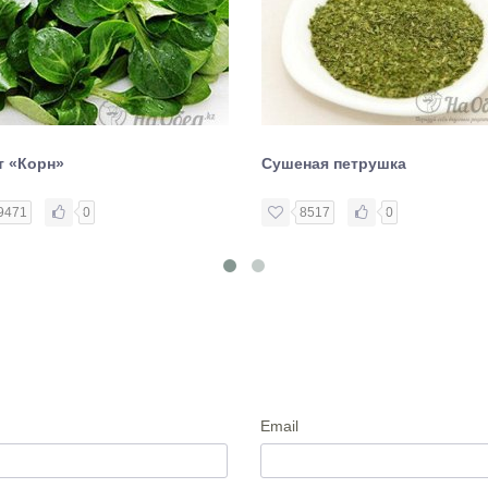
т «Корн»
Сушеная петрушка
9471
0
8517
0
Email