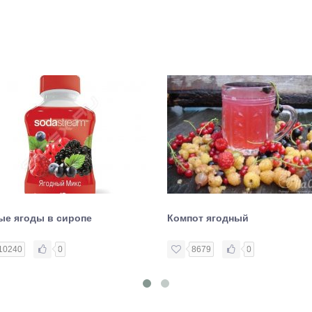
ые ягоды в сиропе
Компот ягодный
10240
0
8679
0