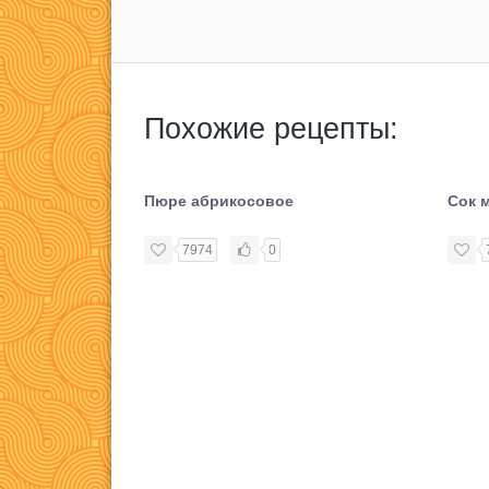
Похожие рецепты:
Пюре абрикосовое
Сок 
7974
0