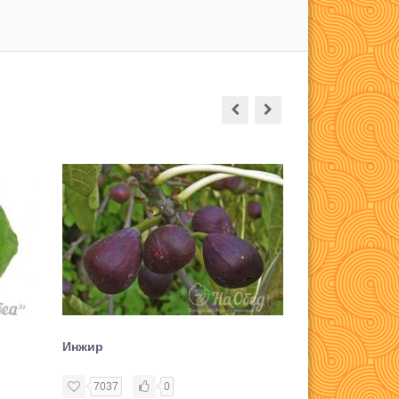
Инжир
Зерна граната
7037
0
13108