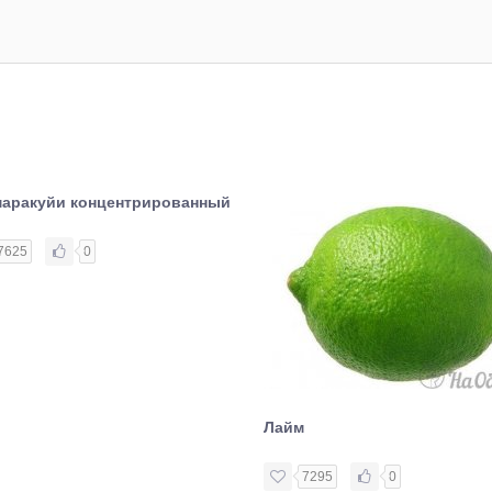
маракуйи концентрированный
7625
0
Лайм
7295
0